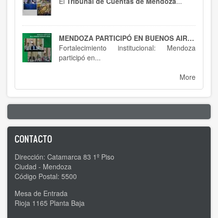
El
Tribunal de Cuentas de Mendoza
...
MENDOZA PARTICIPÓ EN BUENOS AIRES : SPTCRA
Fortalecimiento institucional: Mendoza
participó en...
More
CONTACTO
Dirección: Catamarca 83 1º Piso
Ciudad - Mendoza
Código Postal: 5500
Mesa de Entrada
Rioja 1165 Planta Baja