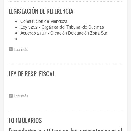
FALLOS
LEGISLACIÓN DE REFERENCIA
Constitución de Mendoza
Ley 9292 - Orgánica del Tribunal de Cuentas
Acuerdo 2107 - Creación Delegación Zona Sur
Lee más
sobre
LEGISLACIÓN
DE
REFERENCIA
LEY DE RESP. FISCAL
Lee más
sobre
LEY
DE
RESP.
FISCAL
FORMULARIOS
Formularios a utilizar en las presentaciones al