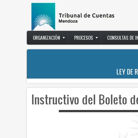
Pasar
al
contenido
principal
Main
ORGANIZACIÓN
PROCESOS
CONSULTAS DE 
navigation
LEY DE 
Instructivo del Boleto 