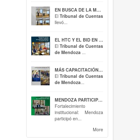
EN BUSCA DE LA MEJORA CONTÍNUA
El
Tribunal de Cuentas
llevó...
EL HTC Y EL BID EN ACCIÓN
El
Tribunal de Cuentas
de Mendoza
...
MÁS CAPACITACIÓN, MEJOR CONTROL : EL HTC SE ACTUALIZA EN RT 54
El
Tribunal de Cuentas
de Mendoza
...
MENDOZA PARTICIPÓ EN BUENOS AIRES : SPTCRA
Fortalecimiento
institucional: Mendoza
participó en...
More