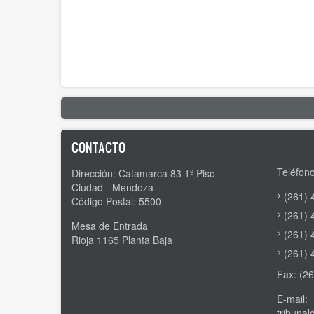
CONTACTO
Teléfono
Dirección: Catamarca 83 1º Piso
Ciudad - Mendoza
(261) 
Código Postal: 5500
(261) 
Mesa de Entrada
(261) 
Rioja 1165 Planta Baja
(261) 
Fax: (2
E-mail:
tribuna