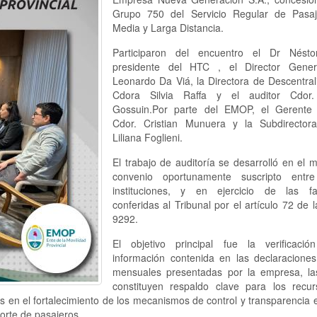
Grupo 750 del Servicio Regular de Pasa
Media y Larga Distancia.
Participaron del encuentro el Dr Nést
presidente del HTC , el Director Gene
Leonardo Da Viá, la Directora de Descentral
Cdora Silvia Raffa y el auditor Cdor.
Gossuin.Por parte del EMOP, el Gerente
Cdor. Cristian Munuera y la Subdirector
Liliana Foglieni.
El trabajo de auditoría se desarrolló en el 
convenio oportunamente suscripto entr
instituciones, y en ejercicio de las fa
conferidas al Tribunal por el artículo 72 de 
9292.
El objetivo principal fue la verificaci
información contenida en las declaraciones
mensuales presentadas por la empresa, la
constituyen respaldo clave para los recu
 en el fortalecimiento de los mecanismos de control y transparencia 
orte de pasajeros.