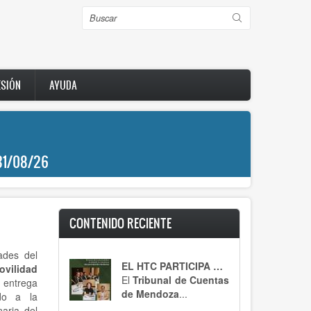
Buscar
ESIÓN
AYUDA
31/08/26
CONTENIDO RECIENTE
ades del
EL HTC PARTICIPA DE UN ENCUENTRO CLAVE
ovilidad
El
Tribunal de Cuentas
a entrega
de Mendoza
...
ado a la
aria del