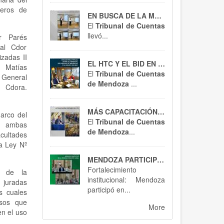
jeros de
EN BUSCA DE LA MEJORA CONTÍNUA
El
Tribunal de Cuentas
llevó...
or Parés
ral Cdor
izadas II
EL HTC Y EL BID EN ACCIÓN
 Matías
El
Tribunal de Cuentas
 General
de Mendoza
...
a Cdora.
MÁS CAPACITACIÓN, MEJOR CONTROL : EL HTC SE ACTUALIZA EN RT 54
marco del
El
Tribunal de Cuentas
e ambas
de Mendoza
...
cultades
la Ley Nº
MENDOZA PARTICIPÓ EN BUENOS AIRES : SPTCRA
Fortalecimiento
ón de la
institucional: Mendoza
 juradas
participó en...
s cuales
rsos que
More
en el uso