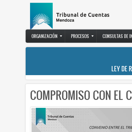
Pasar
al
contenido
principal
Main
ORGANIZACIÓN
PROCESOS
CONSULTAS DE 
navigation
LEY DE 
COMPROMISO CON EL 