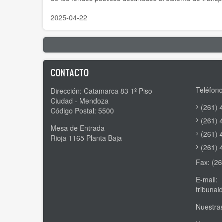
2025-04-22
CONTACTO
Teléfono
Dirección: Catamarca 83 1º Piso
Ciudad - Mendoza
(261) 
Código Postal: 5500
(261) 
Mesa de Entrada
(261) 
Rioja 1165 Planta Baja
(261) 
Fax: (2
E-mail:
tribuna
Nuestras