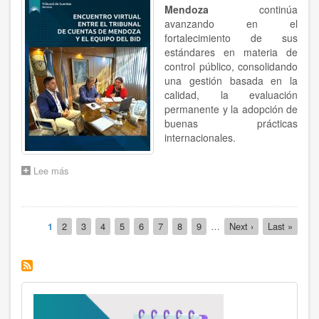
Mendoza
continúa
avanzando en el
fortalecimiento de sus
estándares en materia de
control público, consolidando
una gestión basada en la
calidad, la evaluación
permanente y la adopción de
buenas prácticas
internacionales.
Lee más
sobre
EL
HTC
Y
Paginación
EL
Página
1
Página
2
Página
3
Página
4
Página
5
Página
6
Página
7
Página
8
Página
9
…
Siguiente
Next ›
Última
Last »
BID
actual
página
página
EN
ACCIÓN