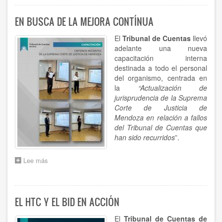
PARTICIPA
DE
EN BUSCA DE LA MEJORA CONTÍNUA
UN
ENCUENTRO
El
Tribunal de Cuentas
llevó
CLAVE
adelante una nueva
capacitación interna
destinada a todo el personal
del organismo, centrada en
la
“Actualización de
jurisprudencia de la Suprema
Corte de Justicia de
Mendoza en relación a fallos
del Tribunal de Cuentas que
han sido recurridos
”.
Lee más
sobre
EN
BUSCA
DE
LA
EL HTC Y EL BID EN ACCIÓN
MEJORA
CONTÍNUA
El
Tribunal de Cuentas de