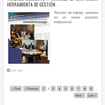
AIRES
HERRAMIENTA DE GESTIÓN
:
SPTCRA
Reunión de trabajo: avances
en un nuevo proyecto
institucional
Lee más
sobre
TRABAJO
CONJUNTO
Y
Paginación
AVANCES
Primera
« First
Página
‹ Previous
Página
1
Página
2
Página
3
Página
4
Página
5
Página
6
Página
7
Página
8
Página
9
…
EN
página
anterior
actual
Siguiente
Next ›
Última
Last »
UNA
página
página
NUEVA
HERRAMIENTA