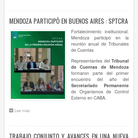
MÁS
CAPACITACIÓN,
MEJOR
CONTROL
MENDOZA PARTICIPÓ EN BUENOS AIRES : SPTCRA
:
EL
Fortalecimiento institucional:
HTC
Mendoza participó en la
SE
reunión anual de Tribunales
ACTUALIZA
de Cuentas
EN
RT
Representantes del
Tribunal
54
de Cuentas de Mendoza
formaron parte del primer
encuentro del año del
Secretariado Permanente
de Organismos de Control
Externo en CABA.
Lee más
sobre
MENDOZA
PARTICIPÓ
EN
BUENOS
TRABAJO CONJUNTO Y AVANCES EN UNA NUEVA