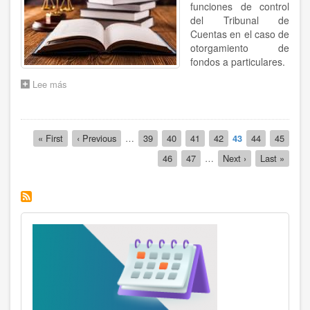
funciones de control
del Tribunal de
Cuentas en el caso de
otorgamiento de
fondos a particulares.
Lee más
sobre
ACUERDO
6.365
APROBATORIO
Paginación
DEL
Primera
« First
Página
‹ Previous
…
Página
39
Página
40
Página
41
Página
42
Página
43
Página
44
Página
45
DICTAMEN
página
anterior
actual
Página
46
Página
47
…
Siguiente
Next ›
Última
Last »
N°19
página
página
DEL
CONSEJO
TÉCNICO
DEL
TRIBUNAL
DE
CUENTAS