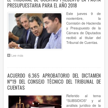
TRIBUNALES
PRESUPUESTARIA PARA EL AÑO 2018
DE
CUENTAS,
Este jueves 9 de
ÓRGANOS
Y
noviembre, la
ORGANISMOS
Comisión de Hacienda
PÚBLICOS
y Presupuesto de la
DE
Cámara de Diputados
CONTROL
recibió al titular del
EXTERNO"
Tribunal de Cuentas.
Lee más
sobre
EL
TRIBUNAL
DE
CUENTAS
ACUERDO 6.365 APROBATORIO DEL DICTAMEN
PRESENTÓ
N°19 DEL CONSEJO TÉCNICO DEL TRIBUNAL DE
LA
PAUTA
CUENTAS
PRESUPUESTARIA
PARA
Referido al tema
EL
"SUBSIDIOS" y al
AÑO
análisis jurídico de la
2018