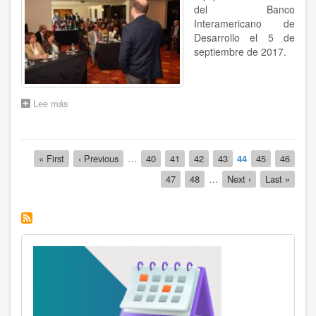
del Banco
Interamericano de
Desarrollo el 5 de
septiembre de 2017.
Lee más
sobre
PRESENTACIÓN
DE
RESULTADOS
Paginación
DE
Primera
« First
Página
‹ Previous
…
Página
40
Página
41
Página
42
Página
43
Página
44
Página
45
Página
46
LA
página
anterior
actual
Página
47
Página
48
…
Siguiente
Next ›
Última
Last »
EVALUACIÓN
página
página
EN
EL
MMD
-
EFS