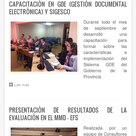
CUENTAS
CAPACITACIÓN EN GDE (GESTIÓN DOCUMENTAL
FUE
ELECTRÓNICA) Y SIGESCO
ELEGIDO
COMO
Durante todo el mes
AUDITOR
EXTERNO
de septiembre se
DE
desarrolló una
LOS
capacitación para
CRÉDITOS
formar sobre las
DEL
características e
BID
implementación del
Sistema GDE del
Gobierno de la
Provincia.
Lee más
sobre
CAPACITACIÓN
EN
GDE
(GESTIÓN
PRESENTACIÓN DE RESULTADOS DE LA
DOCUMENTAL
EVALUACIÓN EN EL MMD - EFS
ELECTRÓNICA)
Y
Realizada por un
SIGESCO
equipo de Consultores